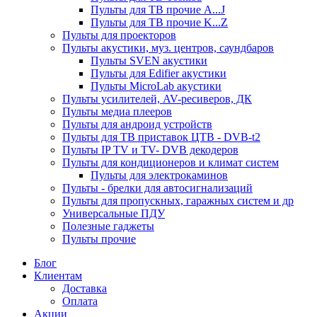
Пульты для ТВ прочие A...J
Пульты для ТВ прочие K...Z
Пульты для проекторов
Пульты акустики, муз. центров, саундбаров
Пульты SVEN акустики
Пульты для Edifier акустики
Пульты MicroLab акустики
Пульты усилителей, AV-ресиверов, ДК
Пульты медиа плееров
Пульты для андроид устройств
Пульты для ТВ приставок ЦТВ - DVB-t2
Пульты IP TV и TV- DVB декодеров
Пульты для кондиционеров и климат систем
Пульты для электрокаминов
Пульты - брелки для автосигнализаций
Пульты для пропускных, гаражных систем и др
Универсальные ПДУ
Полезные гаджеты
Пульты прочие
Блог
Клиентам
Доставка
Оплата
Акции