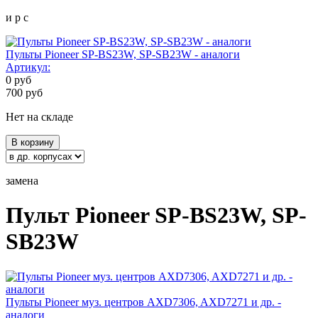
и р с
Пульты Pioneer SP-BS23W, SP-SB23W - аналоги
Артикул:
0
руб
700
руб
Нет на складе
В корзину
замена
Пульт Pioneer SP-BS23W, SP-
SB23W
Пульты Pioneer муз. центров AXD7306, AXD7271 и др. -
аналоги