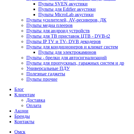
Пульты SVEN акустики
Пульты для Edifier акустики
Пульты MicroLab акустики
Пульты усилителей, AV-ресиверов, ДК
Пульты медиа плееров
Пульты для андроид устройств
Пульты для ТВ приставок ЦТВ - DVB-t2
Пульты IP TV и TV- DVB декодеров
Пульты для кондиционеров и климат систем
Пульты для электрокаминов
Пульты - брелки для автосигнализаций
Пульты для пропускных, гаражных систем и др
Универсальные ПДУ
Полезные гаджеты
Пульты прочие
Блог
Клиентам
Доставка
Оплата
Акции
Бренды
Контакты
Омск