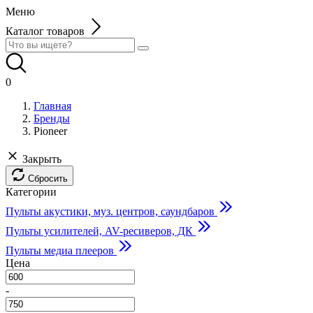
Меню
Каталог товаров
0
Главная
Бренды
Pioneer
Закрыть
Сбросить
Категории
Пульты акустики, муз. центров, саундбаров
Пульты усилителей, AV-ресиверов, ДК
Пульты медиа плееров
Цена
-