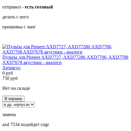
отправил -
есть готовый
делать с него
прошивка с чанг
Пульты для Pioneer AXD7727, AXD7728б AXD7706, AXD7708
AXD7678 акустики - аналоги
Артикул:
0
руб
750
руб
Нет на складе
В корзину
замена
axd 7534 подойдет cngr