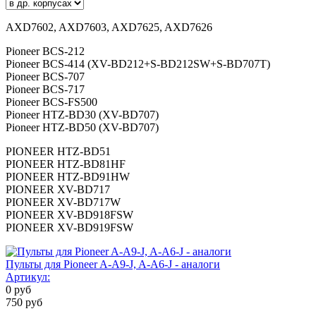
AXD7602, AXD7603, AXD7625, AXD7626
Pioneer BCS-212
Pioneer BCS-414 (XV-BD212+S-BD212SW+S-BD707T)
Pioneer BCS-707
Pioneer BCS-717
Pioneer BCS-FS500
Pioneer HTZ-BD30 (XV-BD707)
Pioneer HTZ-BD50 (XV-BD707)
PIONEER HTZ-BD51
PIONEER HTZ-BD81HF
PIONEER HTZ-BD91HW
PIONEER XV-BD717
PIONEER XV-BD717W
PIONEER XV-BD918FSW
PIONEER XV-BD919FSW
Пульты для Pioneer A-A9-J, A-A6-J - аналоги
Артикул:
0
руб
750
руб