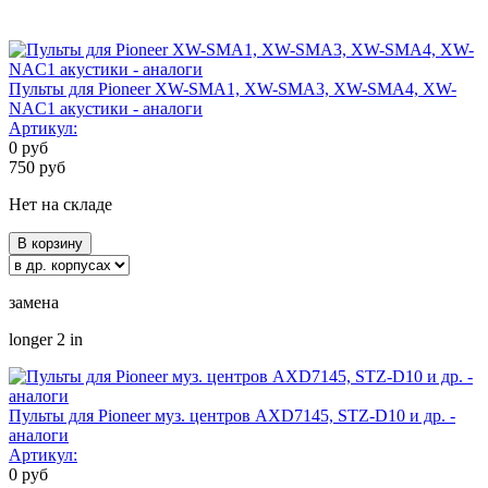
Пульты для Pioneer XW-SMA1, XW-SMA3, XW-SMA4, XW-
NAC1 акустики - аналоги
Артикул:
0
руб
750
руб
Нет на складе
В корзину
замена
longer 2 in
Пульты для Pioneer муз. центров AXD7145, STZ-D10 и др. -
аналоги
Артикул:
0
руб