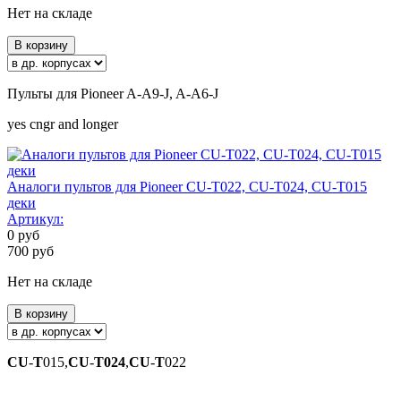
Нет на складе
В корзину
Пульты для Pioneer A-A9-J, A-A6-J
yes cngr and longer
Аналоги пультов для Pioneer CU-T022, CU-T024, CU-T015
деки
Артикул:
0
руб
700
руб
Нет на складе
В корзину
CU
-
T
015,
CU
-
T
024
,
CU
-
T
022