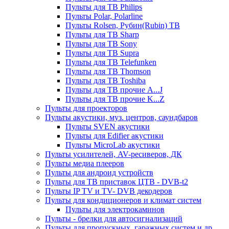
Пульты для ТВ Philips
Пульты Polar, Polarline
Пульты Rolsen, Рубин(Rubin) ТВ
Пульты для ТВ Sharp
Пульты для ТВ Sony
Пульты для ТВ Supra
Пульты для ТВ Telefunken
Пульты для ТВ Thomson
Пульты для ТВ Toshiba
Пульты для ТВ прочие A...J
Пульты для ТВ прочие K...Z
Пульты для проекторов
Пульты акустики, муз. центров, саундбаров
Пульты SVEN акустики
Пульты для Edifier акустики
Пульты MicroLab акустики
Пульты усилителей, AV-ресиверов, ДК
Пульты медиа плееров
Пульты для андроид устройств
Пульты для ТВ приставок ЦТВ - DVB-t2
Пульты IP TV и TV- DVB декодеров
Пульты для кондиционеров и климат систем
Пульты для электрокаминов
Пульты - брелки для автосигнализаций
Пульты для пропускных, гаражных систем и др