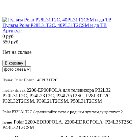
Пульты Polar P28L31T2C, 40PL31T2CSM и др ТВ
Артикул:
0
руб
550
руб
Нет на складе
В корзину
Пульт Polar Полар 40PL31T2C
2200-EP00POLA для телевизора P32L32
media- shivak
P20L31T2C, P24L23T2C, P24L35T2SC, P28L31T2C,
P32L32T2CSM, P39L21T2CSM, P50L31T2CSM
Polar P32L31T2C ( сравнивайте фото с родным пультом,существует 2
Polar 2200-EDR0POLA, 2200-EDROPOLA P24L35T2SC
home
P43L32T2CSM