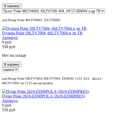
В корзину
для
Полар Polar 48LTV6003, 55LTV6003
Пульты Polar 59LTV7004, 66LTV7004 и др ТВ
Артикул:
0
руб
550
руб
Нет на складе
В корзину
для Полар Polar 59LTV7004, 66LTV7004 JX-8030 1153 -023 фото2 -
66LTV7004 rm 1153 зав настройеи
Пульт Polar 2619-ED00POLA (2619-ED00PRES)
Артикул:
0
руб
550
руб