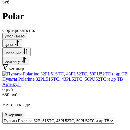
руб
Polar
Сортировать по:
умолчанию
цене
названию
рейтингу
Фильтр
Пульты Polarline 32PL51STC, 43PL52TC, 50PU52TC и др ТВ
Артикул:
0
руб
650
руб
Нет на складе
В корзину