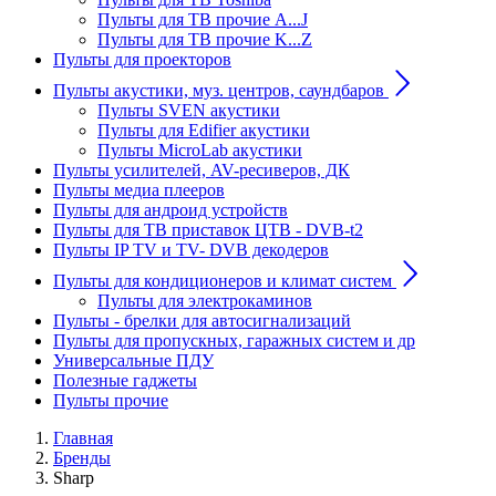
Пульты для ТВ прочие A...J
Пульты для ТВ прочие K...Z
Пульты для проекторов
Пульты акустики, муз. центров, саундбаров
Пульты SVEN акустики
Пульты для Edifier акустики
Пульты MicroLab акустики
Пульты усилителей, AV-ресиверов, ДК
Пульты медиа плееров
Пульты для андроид устройств
Пульты для ТВ приставок ЦТВ - DVB-t2
Пульты IP TV и TV- DVB декодеров
Пульты для кондиционеров и климат систем
Пульты для электрокаминов
Пульты - брелки для автосигнализаций
Пульты для пропускных, гаражных систем и др
Универсальные ПДУ
Полезные гаджеты
Пульты прочие
Главная
Бренды
Sharp