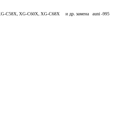
XG-C58X, XG-C60X, XG-C68X и др. замена auni -995