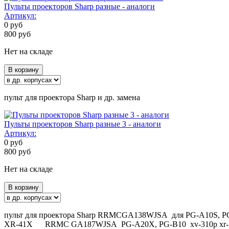
Пульты проекторов Sharp разные - аналоги
Артикул:
0
руб
800
руб
Нет на складе
В корзину
пульт для проектора Sharp и др. замена
Пульты проекторов Sharp разные 3 - аналоги
Артикул:
0
руб
800
руб
Нет на складе
В корзину
пульт для проектора Sharp RRMCGA138WJSA для PG-A10S,
XR-41X RRMC GA187WJSA PG-A20X, PG-B10 xv-310p xr-105