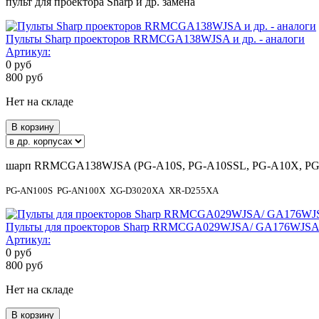
пульт для проектора Sharp и др. замена
Пульты Sharp проекторов RRMCGA138WJSA и др. - аналоги
Артикул:
0
руб
800
руб
Нет на складе
В корзину
шарп RRMCGA138WJSA (PG-A10S, PG-A10SSL, PG-A10X, PG
PG-AN100S
PG-AN100X
XG-D3020XA
XR-D255XA
Пульты для проекторов Sharp RRMCGA029WJSA/ GA176WJSA и
Артикул:
0
руб
800
руб
Нет на складе
В корзину