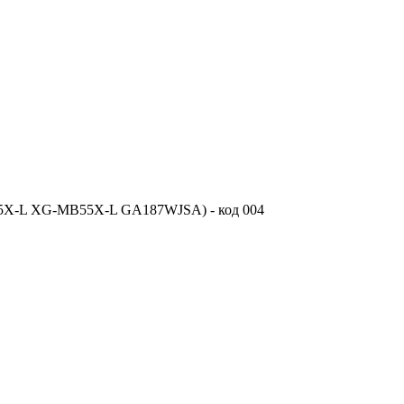
X-L XG-MB55X-L GA187WJSA) - код 004