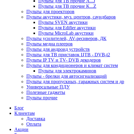
Пульты для ТВ прочие A...J
Пульты для ТВ прочие K...Z
Пульты для проекторов
Пульты акустики, муз. центров, саундбаров
Пульты SVEN акустики
Пульты для Edifier акустики
Пульты MicroLab акустики
Пульты усилителей, AV-ресиверов, ДК
Пульты медиа плееров
Пульты для андроид устройств
Пульты для ТВ приставок ЦТВ - DVB-t2
Пульты IP TV и TV- DVB декодеров
Пульты для кондиционеров и климат систем
Пульты для электрокаминов
Пульты - брелки для автосигнализаций
Пульты для пропускных, гаражных систем и др
Универсальные ПДУ
Полезные гаджеты
Пульты прочие
Блог
Клиентам
Доставка
Оплата
Акции