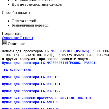
Другие транспортные службы
Способы оплаты
Оплата картой
Безналичный перевод
Поделиться:
Описание
Отзывы
Описание
Пульты для проекторов LG 
MKJ50025101 (HS102G)
 PH300 PB6
 (RD-JT51 RL-JA20 RD-JT20), Lg 
DS325
 DS420 DS430 BX-254
в других корпусах, при заказе сообщите модель
Пульт для проектора LG MKJ50025115(PG60G, PB60G)
 LG 6710V00133D
Пульт для проектора LG RD-JT90
Пульт для проектора LG RD-JT91
Пульт для проектора LG RD-JT92  
Пульт 6710V00086B проектор LG RD-JT30, RD-JT31
Пульт для проектора LG AN110B
Пульт для проектора LG AN110W