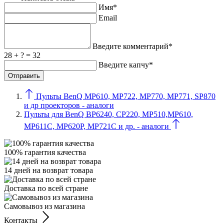
Имя*
Email
Введите комментарий*
28 + ? = 32
Введите капчу*
Пульты BenQ MP610, MP722, MP770, MP771, SP870
и др проекторов - аналоги
Пульты для BenQ BP6240, CP220, MP510,MP610,
MP611C, MP620P, MP721C и др. - аналоги
100% гарантия качества
14 дней на возврат товара
Доставка по всей стране
Самовывоз из магазина
Контакты