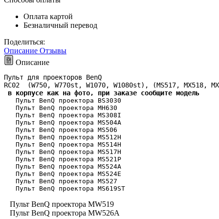
Оплата картой
Безналичный перевод
Поделиться:
Описание
Отзывы
Описание
Пульт для проекторов BenQ 
RC02  (W750, W770st, W1070, W1080st), (MS517, MX518, MX
 в корпусе как на фото, при заказе сообщите модель
   Пульт BenQ проектора BS3030
   Пульт BenQ проектора MH630
   Пульт BenQ проектора MS308I
   Пульт BenQ проектора MS504A
   Пульт BenQ проектора MS506
   Пульт BenQ проектора MS512H
   Пульт BenQ проектора MS514H
   Пульт BenQ проектора MS517H
   Пульт BenQ проектора MS521P
   Пульт BenQ проектора MS524A
   Пульт BenQ проектора MS524E
   Пульт BenQ проектора MS527
   Пульт BenQ проектора MS619ST
Пульт BenQ проектора MW519
Пульт BenQ проектора MW526A