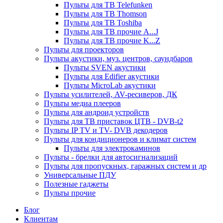
Пульты для ТВ Telefunken
Пульты для ТВ Thomson
Пульты для ТВ Toshiba
Пульты для ТВ прочие A...J
Пульты для ТВ прочие K...Z
Пульты для проекторов
Пульты акустики, муз. центров, саундбаров
Пульты SVEN акустики
Пульты для Edifier акустики
Пульты MicroLab акустики
Пульты усилителей, AV-ресиверов, ДК
Пульты медиа плееров
Пульты для андроид устройств
Пульты для ТВ приставок ЦТВ - DVB-t2
Пульты IP TV и TV- DVB декодеров
Пульты для кондиционеров и климат систем
Пульты для электрокаминов
Пульты - брелки для автосигнализаций
Пульты для пропускных, гаражных систем и др
Универсальные ПДУ
Полезные гаджеты
Пульты прочие
Блог
Клиентам