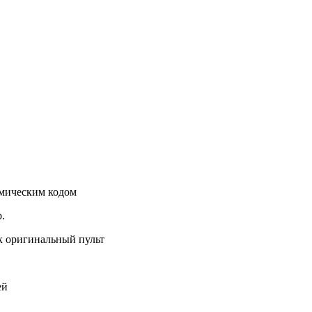
намическим кодом
р.
к оригинальный пульт
ей