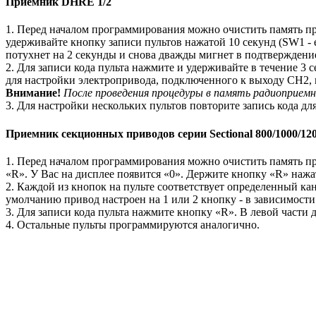
Приемник DHRE 1/2
1. Перед началом программирования можно очистить память пр
удерживайте кнопку записи пультов нажатой 10 секунд (SW1 - 
потухнет на 2 секунды и снова дважды мигнет в подтверждение
2. Для записи кода пульта нажмите и удерживайте в течение 
для настройки электропривода, подключенного к выходу CH2, 
Внимание!
После проведения процедуры в память радиоприемн
3. Для настройки нескольких пультов повторите запись кода для
Приемник секционных приводов серии Sectional 800/1000/12
1. Перед началом программирования можно очистить память пр
«R». У Вас на дисплее появится «0». Держите кнопку «R» нажат
2. Каждой из кнопок на пульте соответствует определенный ка
умолчанию привод настроен на 1 или 2 кнопку - в зависимости
3. Для записи кода пульта нажмите кнопку «R». В левой части 
4. Остальные пульты программируются аналогично.