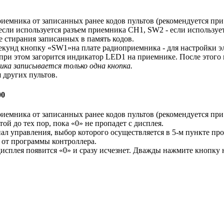
иемника от записанных ранее кодов пультов (рекомендуется при
если используется разъем приемника CH1, SW2 - если использует
 стирания записанных в память кодов.
3 секунд кнопку «SW1»на плате радиоприемника - для настройки
при этом загорится индикатор LED1 на приемнике. После этого
ика записывается только одна кнопка.
 других пультов.
00
иемника от записанных ранее кодов пультов (рекомендуется при
ой до тех пор, пока «0» не пропадет с дисплея.
нал управления, выбор которого осуществляется в 5-м пункте п
 от программы контроллера.
дисплея появится «0» и сразу исчезнет. Дважды нажмите кнопку н