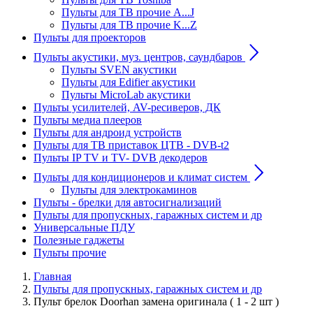
Пульты для ТВ прочие A...J
Пульты для ТВ прочие K...Z
Пульты для проекторов
Пульты акустики, муз. центров, саундбаров
Пульты SVEN акустики
Пульты для Edifier акустики
Пульты MicroLab акустики
Пульты усилителей, AV-ресиверов, ДК
Пульты медиа плееров
Пульты для андроид устройств
Пульты для ТВ приставок ЦТВ - DVB-t2
Пульты IP TV и TV- DVB декодеров
Пульты для кондиционеров и климат систем
Пульты для электрокаминов
Пульты - брелки для автосигнализаций
Пульты для пропускных, гаражных систем и др
Универсальные ПДУ
Полезные гаджеты
Пульты прочие
Главная
Пульты для пропускных, гаражных систем и др
Пульт брелок Doorhan замена оригинала ( 1 - 2 шт )