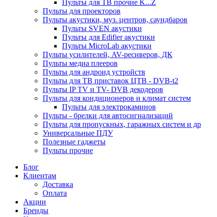
Пульты для ТВ прочие K...Z
Пульты для проекторов
Пульты акустики, муз. центров, саундбаров
Пульты SVEN акустики
Пульты для Edifier акустики
Пульты MicroLab акустики
Пульты усилителей, AV-ресиверов, ДК
Пульты медиа плееров
Пульты для андроид устройств
Пульты для ТВ приставок ЦТВ - DVB-t2
Пульты IP TV и TV- DVB декодеров
Пульты для кондиционеров и климат систем
Пульты для электрокаминов
Пульты - брелки для автосигнализаций
Пульты для пропускных, гаражных систем и др
Универсальные ПДУ
Полезные гаджеты
Пульты прочие
Блог
Клиентам
Доставка
Оплата
Акции
Бренды