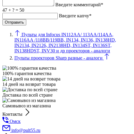
Введите комментарий*
47 + ? = 50
Введите капчу*
Пульты для Infocus IN112AA/ 113AA/114AA,
IN116AA /118BB/119BB, IN134, IN136, IN138HD,
IN2134, IN2126, IN2138HD, IN134ST, IN136ST,
IN138HDST, INV30 и др проекторов - аналоги
Пульты проекторов Sharp разные - аналоги
100% гарантия качества
14 дней на возврат товара
Доставка по всей стране
Самовывоз из магазина
Контакты
Омск
info@pult55.ru