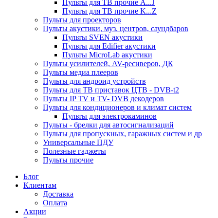
Пульты для ТВ прочие A...J
Пульты для ТВ прочие K...Z
Пульты для проекторов
Пульты акустики, муз. центров, саундбаров
Пульты SVEN акустики
Пульты для Edifier акустики
Пульты MicroLab акустики
Пульты усилителей, AV-ресиверов, ДК
Пульты медиа плееров
Пульты для андроид устройств
Пульты для ТВ приставок ЦТВ - DVB-t2
Пульты IP TV и TV- DVB декодеров
Пульты для кондиционеров и климат систем
Пульты для электрокаминов
Пульты - брелки для автосигнализаций
Пульты для пропускных, гаражных систем и др
Универсальные ПДУ
Полезные гаджеты
Пульты прочие
Блог
Клиентам
Доставка
Оплата
Акции