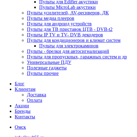
Пульты для Edifier акустики
Пульты MicroLab акустики
Пульты усилителей, AV-ресиверов, ДК
Пульты медиа плееров
Пульты для андроид устройств
Пульты для ТВ приставок ЦТВ - DVB-t2
Пульты IP TV и TV- DVB декодеров
Пульты для кондиционеров и климат систем
Пульты для электрокаминов
Пульты - брелки для автосигнализаций
Пульты для пропускных, гаражных систем и др
Универсальные ПДУ
Полезные гаджеты
Пульты прочие
Блог
Клиентам
Доставка
Оплата
Акции
Бренды
Контакты
Омск