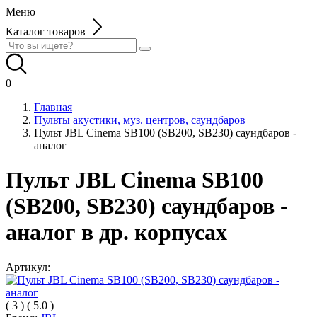
Меню
Каталог товаров
0
Главная
Пульты акустики, муз. центров, саундбаров
Пульт JBL Cinema SB100 (SB200, SB230) саундбаров -
аналог
Пульт JBL Cinema SB100
(SB200, SB230) саундбаров -
аналог в др. корпусах
Артикул:
(
3
)
(
5.0
)