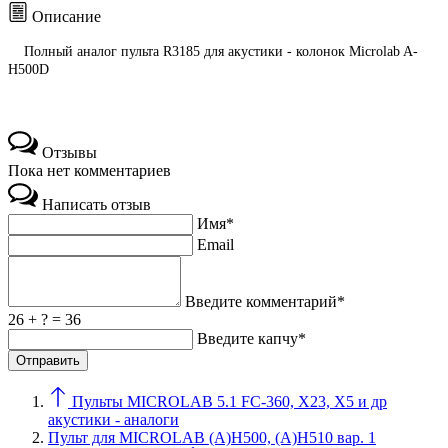
Описание
Полный аналог пульта R3185 для акустики - колонок Microlab A-
H500D
Отзывы
Пока нет комментариев
Написать отзыв
Имя*
Email
Введите комментарий*
26 + ? = 36
Введите капчу*
Пульты MICROLAB 5.1 FC-360, X23, X5 и др
акустики - аналоги
Пульт для MICROLAB (A)H500, (A)H510 вар. 1