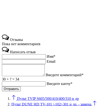
Отзывы
Пока нет комментариев
Написать отзыв
Имя*
Email
Введите комментарий*
30 + ? = 34
Введите капчу*
Пульт TVIP S605/500/410/400/310 и др
Пульт DUNE HD TV-101 /-102/-301 и др. - замена