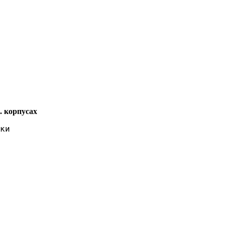
. корпусах
ки 