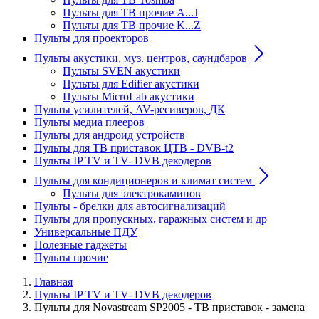
Пульты для ТВ прочие A...J
Пульты для ТВ прочие K...Z
Пульты для проекторов
Пульты акустики, муз. центров, саундбаров
Пульты SVEN акустики
Пульты для Edifier акустики
Пульты MicroLab акустики
Пульты усилителей, AV-ресиверов, ДК
Пульты медиа плееров
Пульты для андроид устройств
Пульты для ТВ приставок ЦТВ - DVB-t2
Пульты IP TV и TV- DVB декодеров
Пульты для кондиционеров и климат систем
Пульты для электрокаминов
Пульты - брелки для автосигнализаций
Пульты для пропускных, гаражных систем и др
Универсальные ПДУ
Полезные гаджеты
Пульты прочие
Главная
Пульты IP TV и TV- DVB декодеров
Пульты для Novastream SP2005 - ТВ приставок - замена