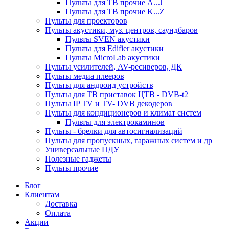
Пульты для ТВ прочие A...J
Пульты для ТВ прочие K...Z
Пульты для проекторов
Пульты акустики, муз. центров, саундбаров
Пульты SVEN акустики
Пульты для Edifier акустики
Пульты MicroLab акустики
Пульты усилителей, AV-ресиверов, ДК
Пульты медиа плееров
Пульты для андроид устройств
Пульты для ТВ приставок ЦТВ - DVB-t2
Пульты IP TV и TV- DVB декодеров
Пульты для кондиционеров и климат систем
Пульты для электрокаминов
Пульты - брелки для автосигнализаций
Пульты для пропускных, гаражных систем и др
Универсальные ПДУ
Полезные гаджеты
Пульты прочие
Блог
Клиентам
Доставка
Оплата
Акции