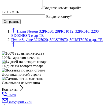
Введите комментарий*
12 + ? = 16
Введите капчу*
Пульт Nesons 32PR530, 28PR510T2, 32PR610, 2200-
ED00NESN и др ТВ
Пульт Skyline 32U5020, 50LST5970, 50UST5970 и др. ТВ
100% гарантия качества
14 дней на возврат товара
Доставка по всей стране
Самовывоз из магазина
Контакты
Омск
info@pult55.ru