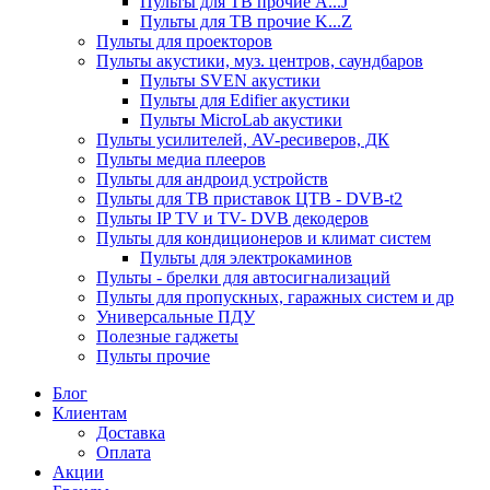
Пульты для ТВ прочие A...J
Пульты для ТВ прочие K...Z
Пульты для проекторов
Пульты акустики, муз. центров, саундбаров
Пульты SVEN акустики
Пульты для Edifier акустики
Пульты MicroLab акустики
Пульты усилителей, AV-ресиверов, ДК
Пульты медиа плееров
Пульты для андроид устройств
Пульты для ТВ приставок ЦТВ - DVB-t2
Пульты IP TV и TV- DVB декодеров
Пульты для кондиционеров и климат систем
Пульты для электрокаминов
Пульты - брелки для автосигнализаций
Пульты для пропускных, гаражных систем и др
Универсальные ПДУ
Полезные гаджеты
Пульты прочие
Блог
Клиентам
Доставка
Оплата
Акции