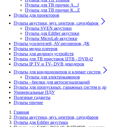
Пульты для ТВ прочие A...J
Пульты для ТВ прочие K...Z
Пульты для проекторов
Пульты акустики, муз. центров, саундбаров
Пульты SVEN акустики
Пульты для Edifier акустики
Пульты MicroLab акустики
Пульты усилителей, AV-ресиверов, ДК
Пульты медиа плееров
Пульты для андроид устройств
Пульты для ТВ приставок ЦТВ - DVB-t2
Пульты IP TV и TV- DVB декодеров
Пульты для кондиционеров и климат систем
Пульты для электрокаминов
Пульты - брелки для автосигнализаций
Пульты для пропускных, гаражных систем и др
Универсальные ПДУ
Полезные гаджеты
Пульты прочие
Главная
Пульты акустики, муз. центров, саундбаров
Пульты для Edifier акустики