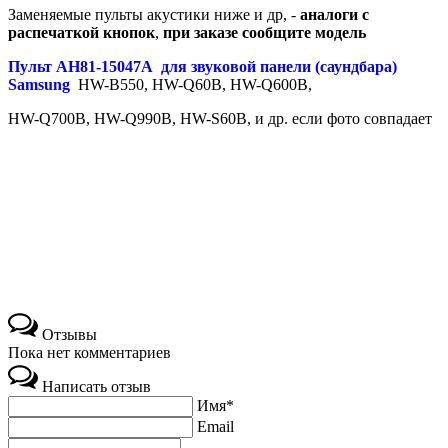
Заменяемые пульты акустики ниже и др, -
аналоги
с
распечаткой кнопок
,
при заказе сообщите модель
Пульт AH81-15047A для звуковой панели (саундбара)
Samsung
HW-B550, HW-Q60B, HW-Q600B,
HW-Q700B, HW-Q990B, HW-S60B, и др. если фото совпадает
Пульт DENN DDT103, DDT105
Отзывы
Пока нет комментариев
Написать отзыв
Имя*
Email