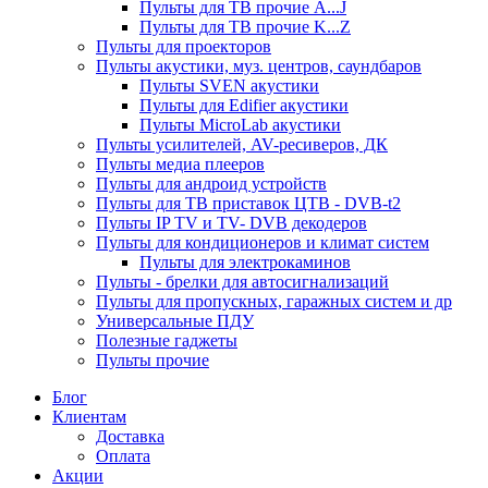
Пульты для ТВ прочие A...J
Пульты для ТВ прочие K...Z
Пульты для проекторов
Пульты акустики, муз. центров, саундбаров
Пульты SVEN акустики
Пульты для Edifier акустики
Пульты MicroLab акустики
Пульты усилителей, AV-ресиверов, ДК
Пульты медиа плееров
Пульты для андроид устройств
Пульты для ТВ приставок ЦТВ - DVB-t2
Пульты IP TV и TV- DVB декодеров
Пульты для кондиционеров и климат систем
Пульты для электрокаминов
Пульты - брелки для автосигнализаций
Пульты для пропускных, гаражных систем и др
Универсальные ПДУ
Полезные гаджеты
Пульты прочие
Блог
Клиентам
Доставка
Оплата
Акции