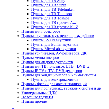
Пульты для ТВ Sony
Пульты для ТВ Supra
Пульты для ТВ Telefunken
Пульты для ТВ Thomson
Пульты для ТВ Toshiba
Пульты для ТВ прочие A...J
Пульты для ТВ прочие K...Z
Пульты для проекторов
Пульты акустики, муз. центров, саундбаров
Пульты SVEN акустики
Пульты для Edifier акустики
Пульты MicroLab акустики
Пульты усилителей, AV-ресиверов, ДК
Пульты медиа плееров
Пульты для андроид устройств
Пульты для ТВ приставок ЦТВ - DVB-t2
Пульты IP TV и TV- DVB декодеров
Пульты для кондиционеров и климат систем
Пульты для электрокаминов
Пульты - брелки для автосигнализаций
Пульты для пропускных, гаражных систем и др
Универсальные ПДУ
Полезные гаджеты
Пульты прочие