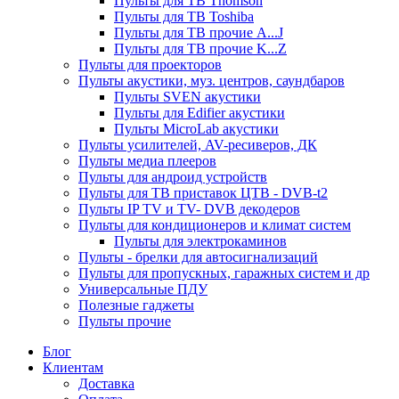
Пульты для ТВ Thomson
Пульты для ТВ Toshiba
Пульты для ТВ прочие A...J
Пульты для ТВ прочие K...Z
Пульты для проекторов
Пульты акустики, муз. центров, саундбаров
Пульты SVEN акустики
Пульты для Edifier акустики
Пульты MicroLab акустики
Пульты усилителей, AV-ресиверов, ДК
Пульты медиа плееров
Пульты для андроид устройств
Пульты для ТВ приставок ЦТВ - DVB-t2
Пульты IP TV и TV- DVB декодеров
Пульты для кондиционеров и климат систем
Пульты для электрокаминов
Пульты - брелки для автосигнализаций
Пульты для пропускных, гаражных систем и др
Универсальные ПДУ
Полезные гаджеты
Пульты прочие
Блог
Клиентам
Доставка