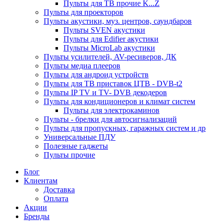
Пульты для ТВ прочие K...Z
Пульты для проекторов
Пульты акустики, муз. центров, саундбаров
Пульты SVEN акустики
Пульты для Edifier акустики
Пульты MicroLab акустики
Пульты усилителей, AV-ресиверов, ДК
Пульты медиа плееров
Пульты для андроид устройств
Пульты для ТВ приставок ЦТВ - DVB-t2
Пульты IP TV и TV- DVB декодеров
Пульты для кондиционеров и климат систем
Пульты для электрокаминов
Пульты - брелки для автосигнализаций
Пульты для пропускных, гаражных систем и др
Универсальные ПДУ
Полезные гаджеты
Пульты прочие
Блог
Клиентам
Доставка
Оплата
Акции
Бренды