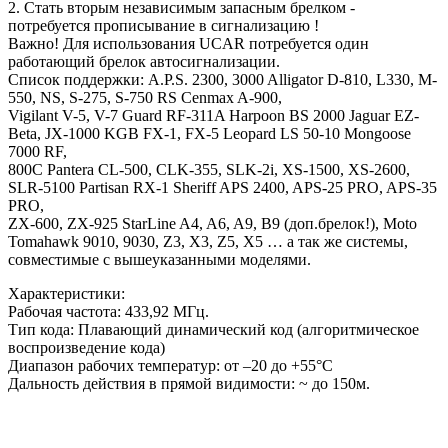
2. Стать вторым независимым запасным брелком -
потребуется прописывание в сигнализацию !
Важно! Для использования UCAR потребуется один
работающий брелок автосигнализации.
Список поддержки: A.P.S. 2300, 3000 Alligator D-810, L330, M-
550, NS, S-275, S-750 RS Cenmax A-900,
Vigilant V-5, V-7 Guard RF-311A Harpoon BS 2000 Jaguar EZ-
Beta, JX-1000 KGB FX-1, FX-5 Leopard LS 50-10 Mongoose
7000 RF,
800C Pantera CL-500, CLK-355, SLK-2i, XS-1500, XS-2600,
SLR-5100 Partisan RX-1 Sheriff APS 2400, APS-25 PRO, APS-35
PRO,
ZX-600, ZX-925 StarLine A4, A6, A9, B9 (доп.брелок!), Moto
Tomahawk 9010, 9030, Z3, X3, Z5, X5 … а так же системы,
совместимые с вышеуказанными моделями.
Характеристики:
Рабочая частота: 433,92 МГц.
Тип кода: Плавающий динамический код (алгоритмическое
воспроизведение кода)
Диапазон рабочих температур: от –20 до +55°C
Дальность действия в прямой видимости: ~ до 150м.