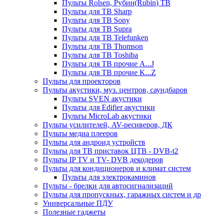
Пульты Rolsen, Рубин(Rubin) ТВ
Пульты для ТВ Sharp
Пульты для ТВ Sony
Пульты для ТВ Supra
Пульты для ТВ Telefunken
Пульты для ТВ Thomson
Пульты для ТВ Toshiba
Пульты для ТВ прочие A...J
Пульты для ТВ прочие K...Z
Пульты для проекторов
Пульты акустики, муз. центров, саундбаров
Пульты SVEN акустики
Пульты для Edifier акустики
Пульты MicroLab акустики
Пульты усилителей, AV-ресиверов, ДК
Пульты медиа плееров
Пульты для андроид устройств
Пульты для ТВ приставок ЦТВ - DVB-t2
Пульты IP TV и TV- DVB декодеров
Пульты для кондиционеров и климат систем
Пульты для электрокаминов
Пульты - брелки для автосигнализаций
Пульты для пропускных, гаражных систем и др
Универсальные ПДУ
Полезные гаджеты