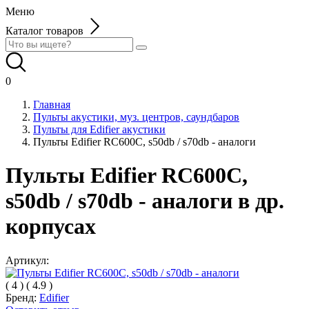
Меню
Каталог товаров
0
Главная
Пульты акустики, муз. центров, саундбаров
Пульты для Edifier акустики
Пульты Edifier RC600C, s50db / s70db - аналоги
Пульты Edifier RC600C,
s50db / s70db - аналоги в др.
корпусах
Артикул:
(
4
)
(
4.9
)
Бренд:
Edifier