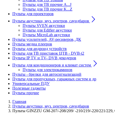
Пульты для ТВ прочие A...J
Пульты для ТВ прочие K...Z
Пульты для проекторов
Пульты акустики, муз. центров, саундбаров
Пульты SVEN акустики
Пульты для Edifier акустики
Пульты MicroLab акустики
Пульты усилителей, AV-ресиверов, ДК
Пульты медиа плееров
Пульты для андроид устройств
Пульты для ТВ приставок ЦТВ - DVB-t2
Пульты IP TV и TV- DVB декодеров
Пульты для кондиционеров и климат систем
Пульты для электрокаминов
Пульты - брелки для автосигнализаций
Пульты для пропускных, гаражных систем и др
Универсальные ПДУ
Полезные гаджеты
Пульты прочие
Главная
Пульты акустики, муз. центров, саундбаров
Пульты GINZZU GM-207/-208/209/ -210/219/-220/221/229, 