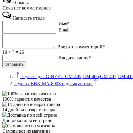
Отзывы
Пока нет комментариев
Написать отзыв
Имя*
Email
Введите комментарий*
19 + ? = 26
Введите капчу*
Пульты для GINZZU GM-405,GM-406,GM-407,GM-415,
Пульты BBK MA-800S и др. акустики
100% гарантия качества
14 дней на возврат товара
Доставка по всей стране
Самовывоз из магазина