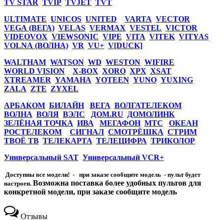
TV STAR
TVIP
TVJET
TVT
ULTIMATE
UNICOS
UNITED
VARTA
VECTOR
VEGA (ВЕГА)
VELAS
VERMAX
VESTEL
VICTOR
VIDEOVOX
VIEWSONIC
VIPE
VITA
VITEK
VITYAS
VOLNA (ВОЛНА)
VR
VU+
V[DUCK]
WALTHAM
WATSON
WD
WESTON
WIFIRE
WORLD VISION
X-BOX
XORO
XPX
XSAT
XTREAMER
YAMAHA
YOTEEN
YUNO
YUXING
ZALA
ZTE
ZYXEL
АРБАКОМ
БИЛАЙН
ВЕГА
ВОЛГАТЕЛЕКОМ
ВОЛНА
ВОЛЯ
ВЭЛС
ДОМ.RU
ДОМОЛИНК
ЗЕЛЁНАЯ ТОЧКА
ИВА
МЕГАФОН
МТС
ОКЕАН
РОСТЕЛЕКОМ
СИГНАЛ
СМОТРЁШКА
СТРИМ
ТВОЁ ТВ
ТЕЛЕКАРТА
ТЕЛЕЦИФРА
ТРИКОЛОР
Универсальный SAT
Универсальный VCR+
Доступны все модели! - при заказе сообщите модель - пульт будет
Возможна поставка более удобных пультов для
настроен.
конкретной модели, при заказе сообщите модель
Отзывы