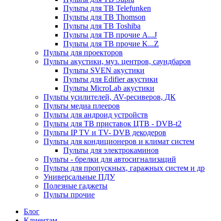
Пульты для ТВ Telefunken
Пульты для ТВ Thomson
Пульты для ТВ Toshiba
Пульты для ТВ прочие A...J
Пульты для ТВ прочие K...Z
Пульты для проекторов
Пульты акустики, муз. центров, саундбаров
Пульты SVEN акустики
Пульты для Edifier акустики
Пульты MicroLab акустики
Пульты усилителей, AV-ресиверов, ДК
Пульты медиа плееров
Пульты для андроид устройств
Пульты для ТВ приставок ЦТВ - DVB-t2
Пульты IP TV и TV- DVB декодеров
Пульты для кондиционеров и климат систем
Пульты для электрокаминов
Пульты - брелки для автосигнализаций
Пульты для пропускных, гаражных систем и др
Универсальные ПДУ
Полезные гаджеты
Пульты прочие
Блог
Клиентам