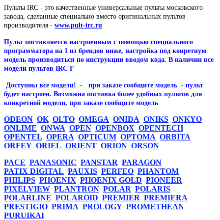
Пульты IRC - это качественные универсальные пульты московского
завода, сделанные специально
вместо оригинальных пультов
производителя -
www.pult-irc.ru
Пульт поставляется настроенным с помощью специального
программатора на 1 из брендов ниже, настройка под конретную
модель производиться по инструкции вводом кода. В наличии все
модели пультов IRC F
Доступны все модели! - при заказе сообщите модель - пульт
будет настроен. Возможна поставка более удобных пультов для
конкретной модели, при заказе сообщите модель
ODEON
OK
OLTO
OMEGA
ONIDA
ONIKS
ONKYO
ONLIME
ONWA
OPEN
OPENBOX
OPENTECH
OPENTEL
OPERA
OPTICUM
OPTOMA
ORBITA
ORFEY
ORIEL
ORIENT
ORION
ORSON
PACE
PANASONIC
PANSTAR
PARAGON
PATIX DIGITAL
PAUXIS
PERFEO
PHANTOM
PHILIPS
PHOENIX
PHOENIX GOLD
PIONEER
PIXELVIEW
PLANTRON
POLAR
POLARIS
POLARLINE
POLAROID
PREMIER
PREMIERA
PRESTIGIO
PRIMA
PROLOGY
PROMETHEAN
PURUIKAI