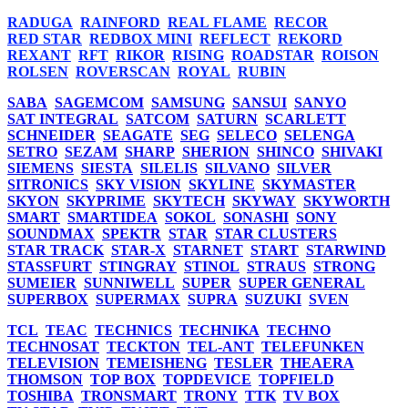
RADUGA
RAINFORD
REAL FLAME
RECOR
RED STAR
REDBOX MINI
REFLECT
REKORD
REXANT
RFT
RIKOR
RISING
ROADSTAR
ROISON
ROLSEN
ROVERSCAN
ROYAL
RUBIN
SABA
SAGEMCOM
SAMSUNG
SANSUI
SANYO
SAT INTEGRAL
SATCOM
SATURN
SCARLETT
SCHNEIDER
SEAGATE
SEG
SELECO
SELENGA
SETRO
SEZAM
SHARP
SHERION
SHINCO
SHIVAKI
SIEMENS
SIESTA
SILELIS
SILVANO
SILVER
SITRONICS
SKY VISION
SKYLINE
SKYMASTER
SKYON
SKYPRIME
SKYTECH
SKYWAY
SKYWORTH
SMART
SMARTIDEA
SOKOL
SONASHI
SONY
SOUNDMAX
SPEKTR
STAR
STAR CLUSTERS
STAR TRACK
STAR-X
STARNET
START
STARWIND
STASSFURT
STINGRAY
STINOL
STRAUS
STRONG
SUMEIER
SUNNIWELL
SUPER
SUPER GENERAL
SUPERBOX
SUPERMAX
SUPRA
SUZUKI
SVEN
TCL
TEAC
TECHNICS
TECHNIKA
TECHNO
TECHNOSAT
TECKTON
TEL-ANT
TELEFUNKEN
TELEVISION
TEMEISHENG
TESLER
THEAERA
THOMSON
TOP BOX
TOPDEVICE
TOPFIELD
TOSHIBA
TRONSMART
TRONY
TTK
TV BOX