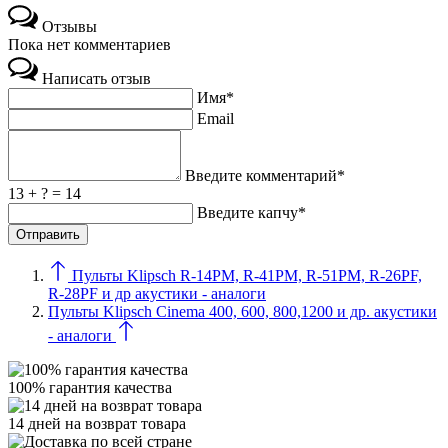
Отзывы
Пока нет комментариев
Написать отзыв
Имя*
Email
Введите комментарий*
13 + ? = 14
Введите капчу*
Пульты Klipsch R-14PM, R-41PM, R-51PM, R-26PF,
R-28PF и др акустики - аналоги
Пульты Klipsch Cinema 400, 600, 800,1200 и др. акустики
- аналоги
100% гарантия качества
14 дней на возврат товара