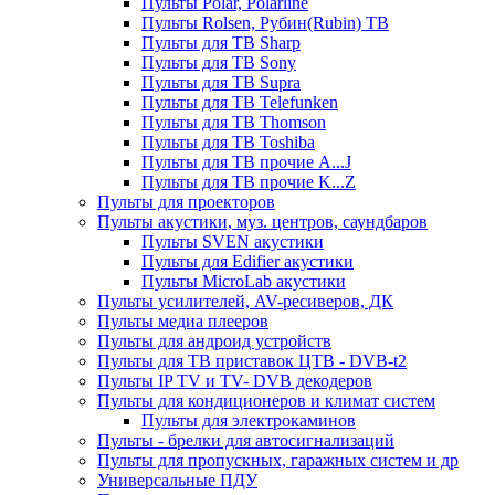
Пульты Polar, Polarline
Пульты Rolsen, Рубин(Rubin) ТВ
Пульты для ТВ Sharp
Пульты для ТВ Sony
Пульты для ТВ Supra
Пульты для ТВ Telefunken
Пульты для ТВ Thomson
Пульты для ТВ Toshiba
Пульты для ТВ прочие A...J
Пульты для ТВ прочие K...Z
Пульты для проекторов
Пульты акустики, муз. центров, саундбаров
Пульты SVEN акустики
Пульты для Edifier акустики
Пульты MicroLab акустики
Пульты усилителей, AV-ресиверов, ДК
Пульты медиа плееров
Пульты для андроид устройств
Пульты для ТВ приставок ЦТВ - DVB-t2
Пульты IP TV и TV- DVB декодеров
Пульты для кондиционеров и климат систем
Пульты для электрокаминов
Пульты - брелки для автосигнализаций
Пульты для пропускных, гаражных систем и др
Универсальные ПДУ