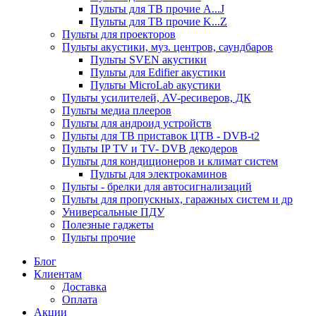
Пульты для ТВ прочие A...J
Пульты для ТВ прочие K...Z
Пульты для проекторов
Пульты акустики, муз. центров, саундбаров
Пульты SVEN акустики
Пульты для Edifier акустики
Пульты MicroLab акустики
Пульты усилителей, AV-ресиверов, ДК
Пульты медиа плееров
Пульты для андроид устройств
Пульты для ТВ приставок ЦТВ - DVB-t2
Пульты IP TV и TV- DVB декодеров
Пульты для кондиционеров и климат систем
Пульты для электрокаминов
Пульты - брелки для автосигнализаций
Пульты для пропускных, гаражных систем и др
Универсальные ПДУ
Полезные гаджеты
Пульты прочие
Блог
Клиентам
Доставка
Оплата
Акции