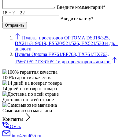
Введите комментарий*
18 + ? = 22
Введите капчу*
Пульты проекторов OPTOMA DS316/325,
DX211/319/619, ES520/521/526, EX521/530 и др. -
аналоги
Пульты Optoma EP761/EP763, TX761/TX763,
TW610ST/TX610ST и др проекторов - аналог
100% гарантия качества
14 дней на возврат товара
Доставка по всей стране
Самовывоз из магазина
Контакты
Омск
info@pult55.ru