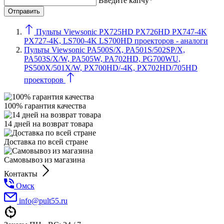
Введите капчу*
Пульты Viewsonic PX725HD PX726HD PX747-4K
PX727-4K, LS700-4K LS700HD проекторов - аналоги
Пульты Viewsonic PA500S/X, PA501S/502SP/X,
PA503S/X/W, PA505W, PA702HD, PG700WU,
PS500X/501X/W, PX700HD/-4K, PX702HD/705HD
проекторов
100% гарантия качества
14 дней на возврат товара
Доставка по всей стране
Самовывоз из магазина
Контакты
Омск
info@pult55.ru