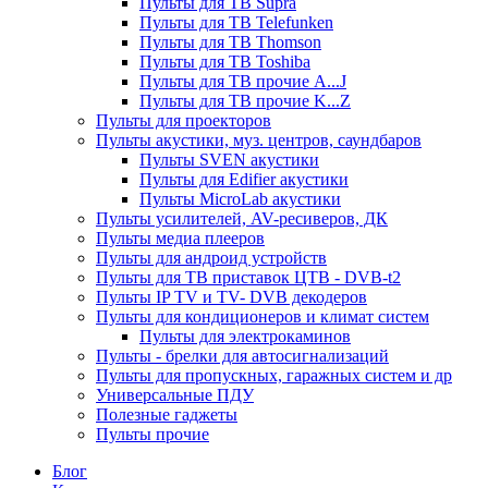
Пульты для ТВ Supra
Пульты для ТВ Telefunken
Пульты для ТВ Thomson
Пульты для ТВ Toshiba
Пульты для ТВ прочие A...J
Пульты для ТВ прочие K...Z
Пульты для проекторов
Пульты акустики, муз. центров, саундбаров
Пульты SVEN акустики
Пульты для Edifier акустики
Пульты MicroLab акустики
Пульты усилителей, AV-ресиверов, ДК
Пульты медиа плееров
Пульты для андроид устройств
Пульты для ТВ приставок ЦТВ - DVB-t2
Пульты IP TV и TV- DVB декодеров
Пульты для кондиционеров и климат систем
Пульты для электрокаминов
Пульты - брелки для автосигнализаций
Пульты для пропускных, гаражных систем и др
Универсальные ПДУ
Полезные гаджеты
Пульты прочие
Блог