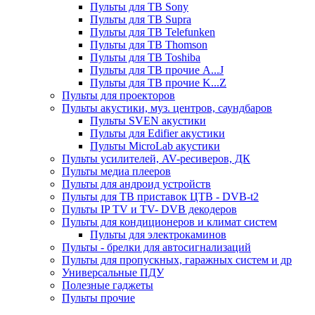
Пульты для ТВ Sony
Пульты для ТВ Supra
Пульты для ТВ Telefunken
Пульты для ТВ Thomson
Пульты для ТВ Toshiba
Пульты для ТВ прочие A...J
Пульты для ТВ прочие K...Z
Пульты для проекторов
Пульты акустики, муз. центров, саундбаров
Пульты SVEN акустики
Пульты для Edifier акустики
Пульты MicroLab акустики
Пульты усилителей, AV-ресиверов, ДК
Пульты медиа плееров
Пульты для андроид устройств
Пульты для ТВ приставок ЦТВ - DVB-t2
Пульты IP TV и TV- DVB декодеров
Пульты для кондиционеров и климат систем
Пульты для электрокаминов
Пульты - брелки для автосигнализаций
Пульты для пропускных, гаражных систем и др
Универсальные ПДУ
Полезные гаджеты
Пульты прочие