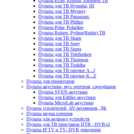
Пульты Econ, Erisson, Elenberg ТВ
Пульты для ТВ Hyundai, HI
Пульты для ТВ Mystery
Пульты для ТВ Panasonic
Пульты для ТВ Philips
Пульты Polar, Polarline
Пульты Rolsen, Рубин(Rubin) ТВ
Пульты для ТВ Sharp
Пульты для ТВ Sony
Пульты для ТВ Supra
Пульты для ТВ Telefunken
Пульты для ТВ Thomson
Пульты для ТВ Toshiba
Пульты для ТВ прочие A...J
Пульты для ТВ прочие K...Z
Пульты для проекторов
Пульты акустики, муз. центров, саундбаров
Пульты SVEN акустики
Пульты для Edifier акустики
Пульты MicroLab акустики
Пульты усилителей, AV-ресиверов, ДК
Пульты медиа плееров
Пульты для андроид устройств
Пульты для ТВ приставок ЦТВ - DVB-t2
Пульты IP TV и TV- DVB декодеров