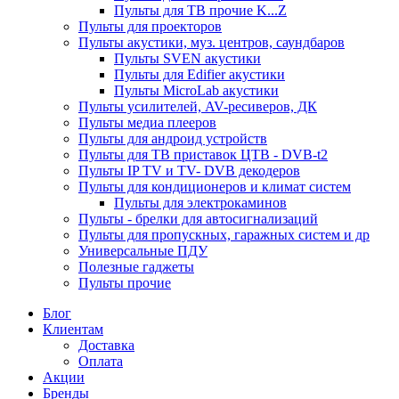
Пульты для ТВ прочие K...Z
Пульты для проекторов
Пульты акустики, муз. центров, саундбаров
Пульты SVEN акустики
Пульты для Edifier акустики
Пульты MicroLab акустики
Пульты усилителей, AV-ресиверов, ДК
Пульты медиа плееров
Пульты для андроид устройств
Пульты для ТВ приставок ЦТВ - DVB-t2
Пульты IP TV и TV- DVB декодеров
Пульты для кондиционеров и климат систем
Пульты для электрокаминов
Пульты - брелки для автосигнализаций
Пульты для пропускных, гаражных систем и др
Универсальные ПДУ
Полезные гаджеты
Пульты прочие
Блог
Клиентам
Доставка
Оплата
Акции
Бренды