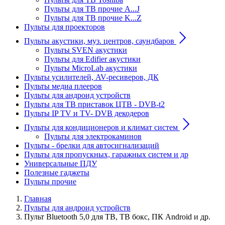
Пульты для ТВ прочие A...J
Пульты для ТВ прочие K...Z
Пульты для проекторов
Пульты акустики, муз. центров, саундбаров
Пульты SVEN акустики
Пульты для Edifier акустики
Пульты MicroLab акустики
Пульты усилителей, AV-ресиверов, ДК
Пульты медиа плееров
Пульты для андроид устройств
Пульты для ТВ приставок ЦТВ - DVB-t2
Пульты IP TV и TV- DVB декодеров
Пульты для кондиционеров и климат систем
Пульты для электрокаминов
Пульты - брелки для автосигнализаций
Пульты для пропускных, гаражных систем и др
Универсальные ПДУ
Полезные гаджеты
Пульты прочие
Главная
Пульты для андроид устройств
Пульт Bluetooth 5,0 для ТВ, ТВ бокс, ПК Android и др.