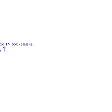
oid TV box - замена
а