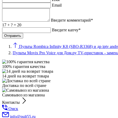
Email
Введите комментарий*
17 + ? = 20
Введите капчу*
Пульты Rombica Infinity K8 (SBO-R3368) и др iptv andr
Пульты Movix Pro Voice для Дом.ру TV-приставок - замен
100% гарантия качества
14 дней на возврат товара
Доставка по всей стране
Самовывоз из магазина
Контакты
Омск
info@pult55.ru