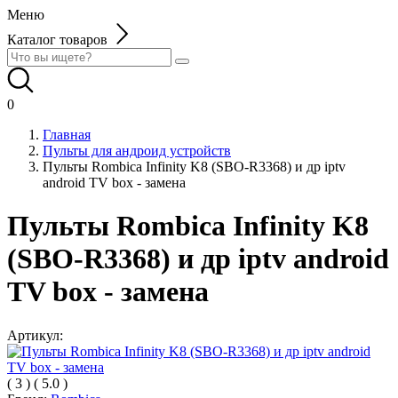
Меню
Каталог товаров
0
Главная
Пульты для андроид устройств
Пульты Rombica Infinity K8 (SBO-R3368) и др iptv
android TV box - замена
Пульты Rombica Infinity K8
(SBO-R3368) и др iptv android
TV box - замена
Артикул:
(
3
)
(
5.0
)