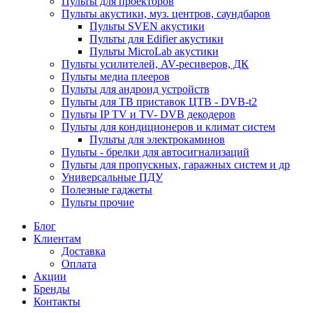
Пульты для проекторов
Пульты акустики, муз. центров, саундбаров
Пульты SVEN акустики
Пульты для Edifier акустики
Пульты MicroLab акустики
Пульты усилителей, AV-ресиверов, ДК
Пульты медиа плееров
Пульты для андроид устройств
Пульты для ТВ приставок ЦТВ - DVB-t2
Пульты IP TV и TV- DVB декодеров
Пульты для кондиционеров и климат систем
Пульты для электрокаминов
Пульты - брелки для автосигнализаций
Пульты для пропускных, гаражных систем и др
Универсальные ПДУ
Полезные гаджеты
Пульты прочие
Блог
Клиентам
Доставка
Оплата
Акции
Бренды
Контакты