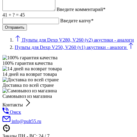
Введите комментарий*
41 + ? = 45
Введите капчу*
Пульты для Dexp V280, V260 (v2) акустики - аналоги
Пульты для Dexp V250, V260 (v1) акустики - аналоги
100% гарантия качества
14 дней на возврат товара
Доставка по всей стране
Самовывоз из магазина
Контакты
Омск
info@pult55.ru
Заказы ПН - ВС: 24 / 7