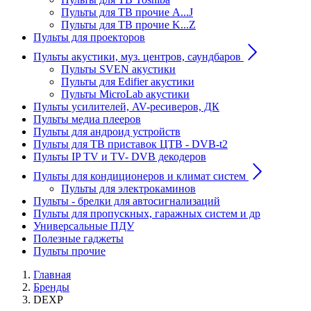
Пульты для ТВ прочие A...J
Пульты для ТВ прочие K...Z
Пульты для проекторов
Пульты акустики, муз. центров, саундбаров
Пульты SVEN акустики
Пульты для Edifier акустики
Пульты MicroLab акустики
Пульты усилителей, AV-ресиверов, ДК
Пульты медиа плееров
Пульты для андроид устройств
Пульты для ТВ приставок ЦТВ - DVB-t2
Пульты IP TV и TV- DVB декодеров
Пульты для кондиционеров и климат систем
Пульты для электрокаминов
Пульты - брелки для автосигнализаций
Пульты для пропускных, гаражных систем и др
Универсальные ПДУ
Полезные гаджеты
Пульты прочие
Главная
Бренды
DEXP