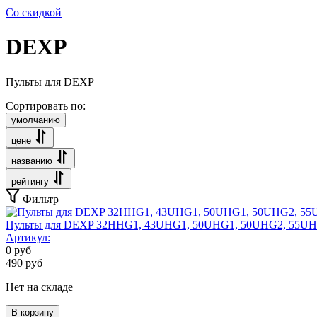
Со скидкой
DEXP
Пульты для DEXP
Сортировать по:
умолчанию
цене
названию
рейтингу
Фильтр
Пульты для DEXP 32HHG1, 43UHG1, 50UHG1, 50UHG2, 55UHG
Артикул:
0
руб
490
руб
Нет на складе
В корзину