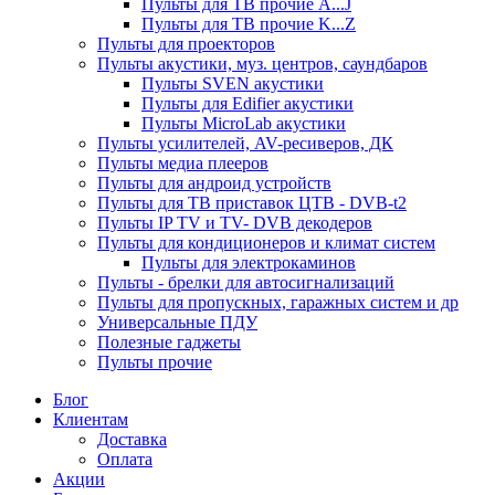
Пульты для ТВ прочие A...J
Пульты для ТВ прочие K...Z
Пульты для проекторов
Пульты акустики, муз. центров, саундбаров
Пульты SVEN акустики
Пульты для Edifier акустики
Пульты MicroLab акустики
Пульты усилителей, AV-ресиверов, ДК
Пульты медиа плееров
Пульты для андроид устройств
Пульты для ТВ приставок ЦТВ - DVB-t2
Пульты IP TV и TV- DVB декодеров
Пульты для кондиционеров и климат систем
Пульты для электрокаминов
Пульты - брелки для автосигнализаций
Пульты для пропускных, гаражных систем и др
Универсальные ПДУ
Полезные гаджеты
Пульты прочие
Блог
Клиентам
Доставка
Оплата
Акции