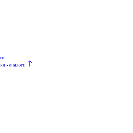
оги
и - аналоги