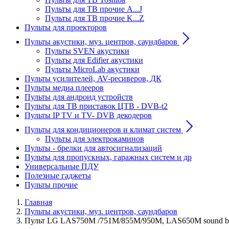
Пульты для ТВ прочие A...J
Пульты для ТВ прочие K...Z
Пульты для проекторов
Пульты акустики, муз. центров, саундбаров
Пульты SVEN акустики
Пульты для Edifier акустики
Пульты MicroLab акустики
Пульты усилителей, AV-ресиверов, ДК
Пульты медиа плееров
Пульты для андроид устройств
Пульты для ТВ приставок ЦТВ - DVB-t2
Пульты IP TV и TV- DVB декодеров
Пульты для кондиционеров и климат систем
Пульты для электрокаминов
Пульты - брелки для автосигнализаций
Пульты для пропускных, гаражных систем и др
Универсальные ПДУ
Полезные гаджеты
Пульты прочие
Главная
Пульты акустики, муз. центров, саундбаров
Пульт LG LAS750M /751M/855M/950M, LAS650M sound ba