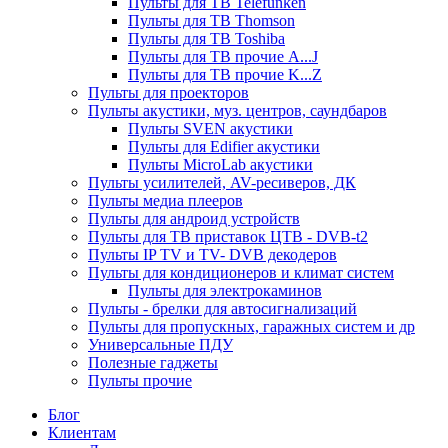
Пульты для ТВ Telefunken
Пульты для ТВ Thomson
Пульты для ТВ Toshiba
Пульты для ТВ прочие A...J
Пульты для ТВ прочие K...Z
Пульты для проекторов
Пульты акустики, муз. центров, саундбаров
Пульты SVEN акустики
Пульты для Edifier акустики
Пульты MicroLab акустики
Пульты усилителей, AV-ресиверов, ДК
Пульты медиа плееров
Пульты для андроид устройств
Пульты для ТВ приставок ЦТВ - DVB-t2
Пульты IP TV и TV- DVB декодеров
Пульты для кондиционеров и климат систем
Пульты для электрокаминов
Пульты - брелки для автосигнализаций
Пульты для пропускных, гаражных систем и др
Универсальные ПДУ
Полезные гаджеты
Пульты прочие
Блог
Клиентам