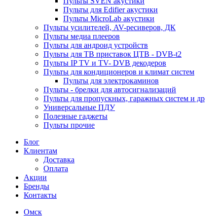
Пульты SVEN акустики
Пульты для Edifier акустики
Пульты MicroLab акустики
Пульты усилителей, AV-ресиверов, ДК
Пульты медиа плееров
Пульты для андроид устройств
Пульты для ТВ приставок ЦТВ - DVB-t2
Пульты IP TV и TV- DVB декодеров
Пульты для кондиционеров и климат систем
Пульты для электрокаминов
Пульты - брелки для автосигнализаций
Пульты для пропускных, гаражных систем и др
Универсальные ПДУ
Полезные гаджеты
Пульты прочие
Блог
Клиентам
Доставка
Оплата
Акции
Бренды
Контакты
Омск