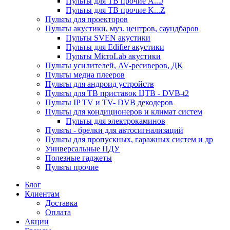
Пульты для ТВ прочие A...J
Пульты для ТВ прочие K...Z
Пульты для проекторов
Пульты акустики, муз. центров, саундбаров
Пульты SVEN акустики
Пульты для Edifier акустики
Пульты MicroLab акустики
Пульты усилителей, AV-ресиверов, ДК
Пульты медиа плееров
Пульты для андроид устройств
Пульты для ТВ приставок ЦТВ - DVB-t2
Пульты IP TV и TV- DVB декодеров
Пульты для кондиционеров и климат систем
Пульты для электрокаминов
Пульты - брелки для автосигнализаций
Пульты для пропускных, гаражных систем и др
Универсальные ПДУ
Полезные гаджеты
Пульты прочие
Блог
Клиентам
Доставка
Оплата
Акции